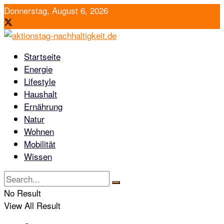
Donnerstag, August 6, 2026
Startseite
Energie
Lifestyle
Haushalt
Ernährung
Natur
Wohnen
Mobilität
Wissen
No Result
View All Result