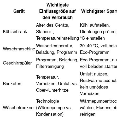
Wichtigste
Gerät
Einflussgröße auf
Wichtigster Spar
den Verbrauch
Alter des Geräts,
Kühl aufstellen,
Kühlschrank
Standort,
Dichtungen prüfen,
Temperatureinstellung
°C einstellen
Wassertemperatur,
30–40 °C, voll bel
Waschmaschine
Beladung, Programm
Eco-Programm
Programm, Beladung,
Eco-Programm, nu
Geschirrspüler
Filterreinigung
voll beladen starte
Umluft nutzen,
Temperatur,
Restwärme ausnut
Backofen
Vorheizen, Umluft vs.
kein unnötiges
Ober-/Unterhitze
Vorheizen
Technologie
Wärmepumpentroc
Wäschetrockner
(Wärmepumpe vs.
wählen, Flusensie
Kondensation)
reinigen