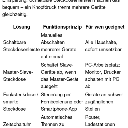
bequem – ein Knopfdruck trennt mehrere Geräte
gleichzeitig.
Lösung
Funktionsprinzip
Für wen geeignet
Manuelles
Schaltbare
Abschalten
Alle Haushalte,
Steckdosenleiste
mehrerer Geräte
sofort umsetzbar
auf einmal
Schaltet Slave-
PC-Arbeitsplatz:
Master-Slave-
Geräte ab, wenn
Monitor, Drucker
Steckdose
das Master-Gerät
schalten mit PC
ausgeht
ab
Funksteckdose /
Steuerung per
Geräte an schwer
smarte
Fernbedienung oder
zugänglichen
Steckdose
Smartphone-App
Stellen
Automatisches
Router,
Zeitschaltuhr
Trennen zu
Ladestationen