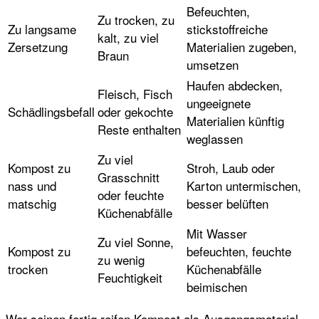
Befeuchten,
Zu trocken, zu
Zu langsame
stickstoffreiche
kalt, zu viel
Zersetzung
Materialien zugeben,
Braun
umsetzen
Haufen abdecken,
Fleisch, Fisch
ungeeignete
Schädlingsbefall
oder gekochte
Materialien künftig
Reste enthalten
weglassen
Zu viel
Kompost zu
Stroh, Laub oder
Grasschnitt
nass und
Karton untermischen,
oder feuchte
matschig
besser belüften
Küchenabfälle
Mit Wasser
Zu viel Sonne,
Kompost zu
befeuchten, feuchte
zu wenig
trocken
Küchenabfälle
Feuchtigkeit
beimischen
Wer seinen fertig reifen Kompost als Ausgangsmaterial